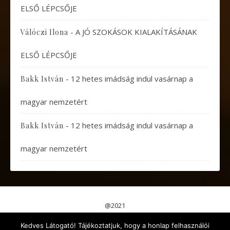
ELSŐ LÉPCSŐJE
-
A JÓ SZOKÁSOK KIALAKÍTÁSÁNAK
Válóczi Ilona
ELSŐ LÉPCSŐJE
-
12 hetes imádság indul vasárnap a
Bakk István
magyar nemzetért
-
12 hetes imádság indul vasárnap a
Bakk István
magyar nemzetért
@2021
Pápai Gondolatok
Koncertek, Előadások
Kedves Látogató! Tájékoztatjuk, hogy a honlap felhasználói
Aktuális események
Érdekes cikkek
Gyermekeknek