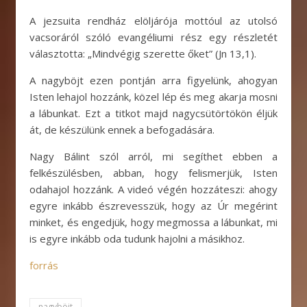
A jezsuita rendház elöljárója mottóul az utolsó
vacsoráról szóló evangéliumi rész egy részletét
választotta: „Mindvégig szerette őket” (Jn 13,1).
A nagyböjt ezen pontján arra figyelünk, ahogyan
Isten lehajol hozzánk, közel lép és meg akarja mosni
a lábunkat. Ezt a titkot majd nagycsütörtökön éljük
át, de készülünk ennek a befogadására.
Nagy Bálint szól arról, mi segíthet ebben a
felkészülésben, abban, hogy felismerjük, Isten
odahajol hozzánk. A videó végén hozzáteszi: ahogy
egyre inkább észrevesszük, hogy az Úr megérint
minket, és engedjük, hogy megmossa a lábunkat, mi
is egyre inkább oda tudunk hajolni a másikhoz.
forrás
nagyböjt