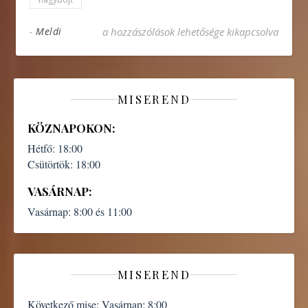
„Mindvégig szerette őket”– Nagyböjti készület 
-
Meldi
a hozzászólások lehetősége kikapcsolva
MISEREND
KÖZNAPOKON:
Hétfő:
18:00
Csütörtök:
18:00
VASÁRNAP:
Vasárnap:
8:00 és 11:00
MISEREND
Következő mise:
Vasárnap: 8:00