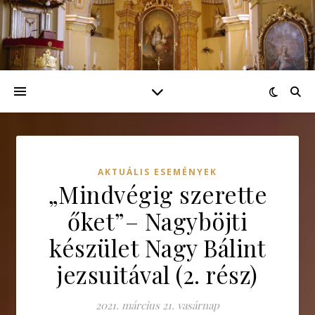
AKTUÁLIS ESEMÉNYEK
„Mindvégig szerette
őket”– Nagyböjti
készület Nagy Bálint
jezsuitával (2. rész)
2021. március 21. vasárnap