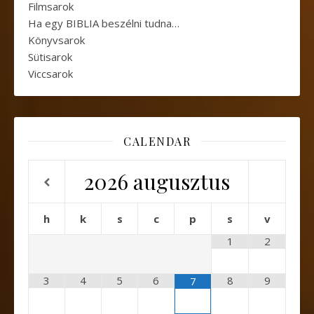
Filmsarok
Ha egy BIBLIA beszélni tudna…
Könyvsarok
Sütisarok
Viccsarok
CALENDAR
2026
augusztus
h
k
s
c
p
s
v
1
2
3
4
5
6
8
9
7