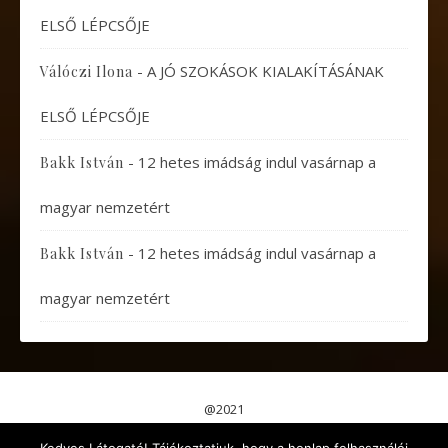
ELSŐ LÉPCSŐJE
-
A JÓ SZOKÁSOK KIALAKÍTÁSÁNAK
Válóczi Ilona
ELSŐ LÉPCSŐJE
-
12 hetes imádság indul vasárnap a
Bakk István
magyar nemzetért
-
12 hetes imádság indul vasárnap a
Bakk István
magyar nemzetért
@2021
Pápai Gondolatok
Koncertek, Előadások