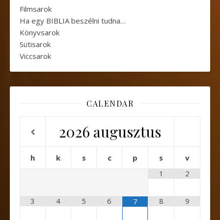
Filmsarok
Ha egy BIBLIA beszélni tudna…
Könyvsarok
Sütisarok
Viccsarok
CALENDAR
2026
augusztus
h
k
s
c
p
s
v
1
2
3
4
5
6
8
9
7