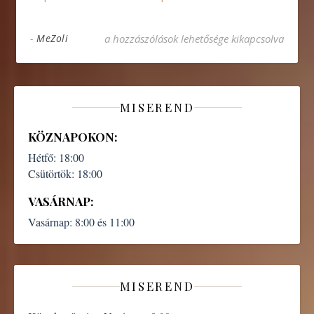
Szentmise közvetítés 2021.03.21 bejegyzéshez
-
MeZoli
a hozzászólások lehetősége kikapcsolva
MISEREND
KÖZNAPOKON:
Hétfő:
18:00
Csütörtök:
18:00
VASÁRNAP:
Vasárnap:
8:00 és 11:00
MISEREND