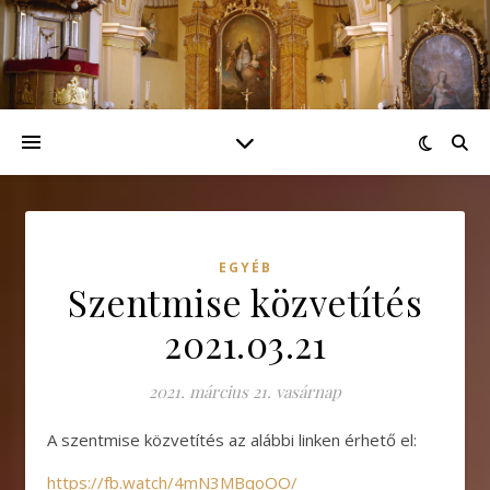
EGYÉB
Szentmise közvetítés
2021.03.21
2021. március 21. vasárnap
A szentmise közvetítés az alábbi linken érhető el:
https://fb.watch/4mN3MBqoOO/