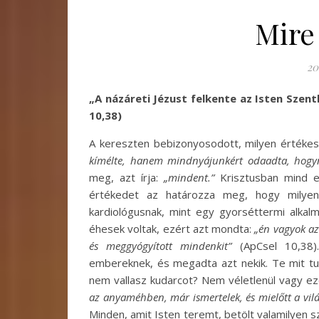
Mire 
20
„A názáreti Jézust felkente az Isten Szentl
10,38)
A kereszten bebizonyosodott, milyen értékes
kímélte, hanem mindnyájunkért odaadta, hogy
meg, azt írja:
„mindent.”
Krisztusban mind e
értékedet az határozza meg, hogy milye
kardiológusnak, mint egy gyorséttermi alkal
éhesek voltak, ezért azt mondta:
„én vagyok az
és meggyógyított mindenkit”
(ApCsel 10,38).
embereknek, és megadta azt nekik. Te mit tud
nem vallasz kudarcot? Nem véletlenül vagy ez
az anyaméhben, már ismertelek, és mielőtt a világ
Minden, amit Isten teremt, betölt valamilyen 