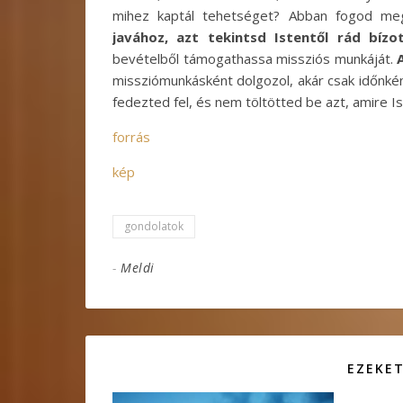
mihez kaptál tehetséget? Abban fogod me
javához, azt tekintsd Istentől rád bízo
bevételből támogathassa missziós munkáját.
missziómunkásként dolgozol, akár csak időnkén
fedezted fel, és nem töltötted be azt, amire Is
forrás
kép
gondolatok
-
Meldi
EZEKET