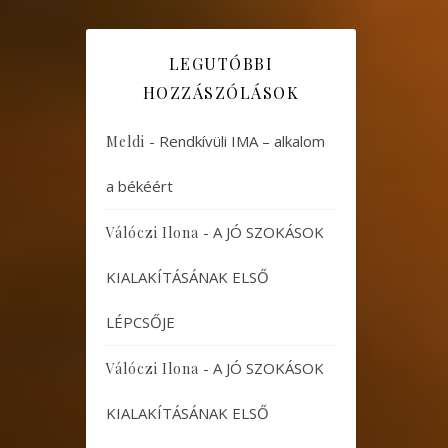
LEGUTÓBBI
HOZZÁSZÓLÁSOK
-
Rendkívüli IMA – alkalom
Meldi
a békéért
-
A JÓ SZOKÁSOK
Válóczi Ilona
KIALAKÍTÁSÁNAK ELSŐ
LÉPCSŐJE
-
A JÓ SZOKÁSOK
Válóczi Ilona
KIALAKÍTÁSÁNAK ELSŐ