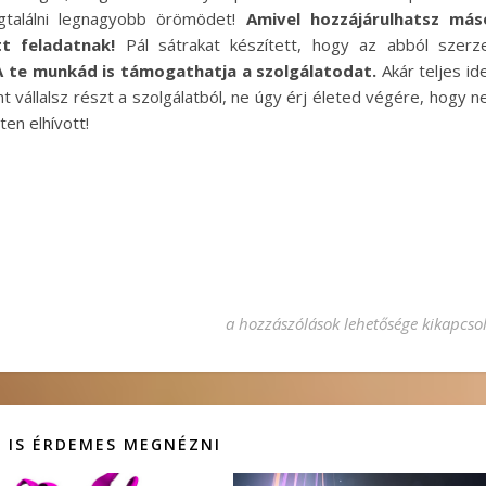
gtalálni legnagyobb örömödet!
Amivel hozzájárulhatsz más
tt feladatnak!
Pál sátrakat készített, hogy az abból szerz
A te munkád is támogathatja a szolgálatodat.
Akár teljes id
t vállalsz részt a szolgálatból, ne úgy érj életed végére, hogy 
ten elhívott!
Mire hívott Isten? bejegyzéshez
a hozzászólások lehetősége kikapcso
 IS ÉRDEMES MEGNÉZNI