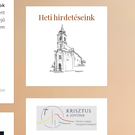
ok
ett
Heti hirdetéseink
ejű
nem
lva