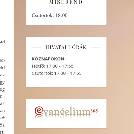
MISEREND
Csütörtök:
18:00
sel
HIVATALI ÓRÁK
KÖZNAPOKON:
nem
Hétfő: 17:00 - 17:55
eld
Csütörtök: 17:00 - 17:55
 az
gy
leg
rt…
 az
san
lak
5).
st,