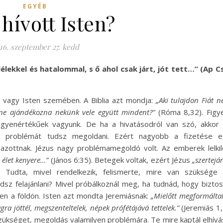
EGYÉB
hívott Isten?
16. szeptember 27. kedd
élekkel és hatalommal, s ő ahol csak járt, jót tett…” (Ap C
 vagy Isten szemében. A Biblia azt mondja:
„Aki tulajdon Fiát 
ne ajándékozna nekünk vele együtt mindent?”
(Róma 8,32). Figy
gyenértékűek vagyunk. De ha a hivatásodról van szó, akkor
n problémát tudsz megoldani. Ezért nagyobb a fizetése e
mazottnak. Jézus nagy problémamegoldó volt. Az emberek lelki
 élet kenyere…”
(János 6:35). Betegek voltak, ezért Jézus
„szertejá
 Tudta, mivel rendelkezik, felismerte, mire van szüksége
sz felajánlani? Mivel próbálkoznál meg, ha tudnád, hogy bizto
en a földön. Isten azt mondta Jeremiásnak:
„Mielőtt megformálta
ra jöttél, megszenteltelek, népek prófétájává tettelek.”
(Jeremiás 1,
szükséget, megoldás valamilyen problémára. Te mire kaptál elhívá