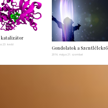
a katalizátor
us 23. kedd
Gondolatok a Szentlélekrő
2016. május 21. szombat