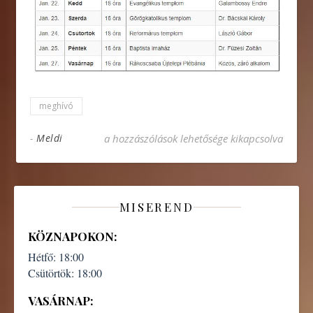
meghívó
Ökumenikus imahét Rákoscsabán 2019 bejeg
-
Meldi
a hozzászólások lehetősége kikapcsolva
MISEREND
KÖZNAPOKON:
Hétfő:
18:00
Csütörtök:
18:00
VASÁRNAP: