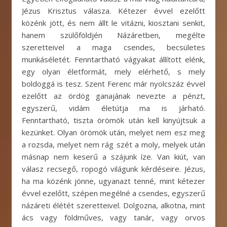
Jézus Krisztus válasza. Kétezer évvel ezelőtt
közénk jött, és nem állt le vitázni, kiosztani senkit,
hanem szülőföldjén Názáretben, megélte
szeretteivel a maga csendes, becsületes
munkáséletét. Fenntartható vágyakat állított elénk,
egy olyan életformát, mely elérhető, s mely
boldoggá is tesz. Szent Ferenc már nyolcszáz évvel
ezelőtt az ördög ganajának nevezte a pénzt,
egyszerű, vidám életútja ma is járható.
Fenntartható, tiszta örömök után kell kinyújtsuk a
kezünket. Olyan örömök után, melyet nem esz meg
a rozsda, melyet nem rág szét a moly, melyek után
másnap nem keserű a szájunk íze. Van kiút, van
válasz recsegő, ropogó világunk kérdéseire. Jézus,
ha ma közénk jönne, ugyanazt tenné, mint kétezer
évvel ezelőtt, szépen megélné a csendes, egyszerű
názáreti élétét szeretteivel. Dolgozna, alkotna, mint
ács vagy földműves, vagy tanár, vagy orvos