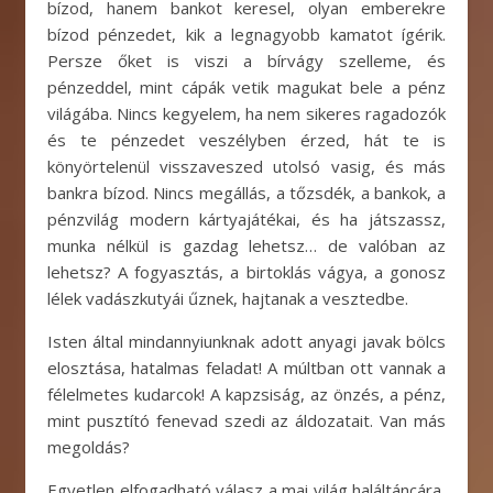
bízod, hanem bankot keresel, olyan emberekre
bízod pénzedet, kik a legnagyobb kamatot ígérik.
Persze őket is viszi a bírvágy szelleme, és
pénzeddel, mint cápák vetik magukat bele a pénz
világába. Nincs kegyelem, ha nem sikeres ragadozók
és te pénzedet veszélyben érzed, hát te is
könyörtelenül visszaveszed utolsó vasig, és más
bankra bízod. Nincs megállás, a tőzsdék, a bankok, a
pénzvilág modern kártyajátékai, és ha játszassz,
munka nélkül is gazdag lehetsz… de valóban az
lehetsz? A fogyasztás, a birtoklás vágya, a gonosz
lélek vadászkutyái űznek, hajtanak a vesztedbe.
Isten által mindannyiunknak adott anyagi javak bölcs
elosztása, hatalmas feladat! A múltban ott vannak a
félelmetes kudarcok! A kapzsiság, az önzés, a pénz,
mint pusztító fenevad szedi az áldozatait. Van más
megoldás?
Egyetlen elfogadható válasz a mai világ haláltáncára,