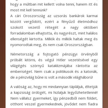
hogy a múltban mit kellett volna tenni, hanem itt és
most mit kell tennünk?
A cári Oroszország az uzsorás bankárok karmai
között vergődött, ezért a fényűző életmódhoz
szokott vezető rétegét a nagy októberi
forradalomban elhajtotta, és nagyrészt, mint halálos
ellenségét kiirtotta. Milliók és milliók haltak meg és
nyomorodtak meg, és nem csak Oroszországban.
Németország a fojtogató pénzügyi örvényből
próbált kitörni, és végül Hitler vezetésével egy
világégés szörnyű kataklizmájába rántotta az
emberiséget. Nem csak a politikusok és a katonák,
de a pénzvilág bűne is volt a második világháború!
A valóság az, hogy mi mindannyian tápláljuk, éltetjük
a kapzsiság ördögét, mi hizlaljuk legyőzhetetlenné!
Nem vállalsz gyermeket, így pénzedből nem földet,
otthont veszel gyermekednek, jövődet nem fiadra