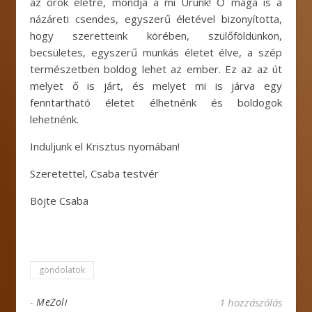
az örök életre, mondja a mi Urunk! Ő maga is a
názáreti csendes, egyszerű életével bizonyította,
hogy szeretteink körében, szülőföldünkön,
becsületes, egyszerű munkás életet élve, a szép
természetben boldog lehet az ember. Ez az az út
melyet ő is járt, és melyet mi is járva egy
fenntartható életet élhetnénk és boldogok
lehetnénk.
Induljunk el Krisztus nyomában!
Szeretettel, Csaba testvér
Böjte Csaba
gondolatok
-
MeZoli
1 hozzászólás