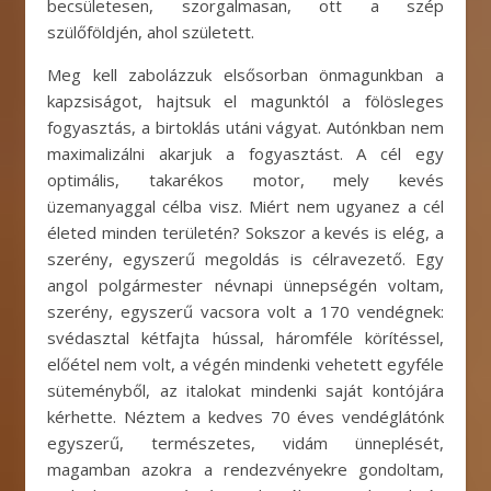
becsületesen, szorgalmasan, ott a szép
szülőföldjén, ahol született.
Meg kell zabolázzuk elsősorban önmagunkban a
kapzsiságot, hajtsuk el magunktól a fölösleges
fogyasztás, a birtoklás utáni vágyat. Autónkban nem
maximalizálni akarjuk a fogyasztást. A cél egy
optimális, takarékos motor, mely kevés
üzemanyaggal célba visz. Miért nem ugyanez a cél
életed minden területén? Sokszor a kevés is elég, a
szerény, egyszerű megoldás is célravezető. Egy
angol polgármester névnapi ünnepségén voltam,
szerény, egyszerű vacsora volt a 170 vendégnek:
svédasztal kétfajta hússal, háromféle körítéssel,
előétel nem volt, a végén mindenki vehetett egyféle
süteményből, az italokat mindenki saját kontójára
kérhette. Néztem a kedves 70 éves vendéglátónk
egyszerű, természetes, vidám ünneplését,
magamban azokra a rendezvényekre gondoltam,