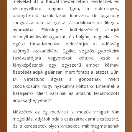
melyeket itt a Kárpát-medencében rendeznek és
elszégyelltem magam. Igen, a soktornyos,
bádogtetejű házak lakóit lenézzük, de újgazdag
rongyrázásban az egész társadalmunk ott liheg a
nyomukba. Fölösleges költekezéssel akarjuk
bizonyítani kiválóságunkat, és balgán, magunkat és
egész társadalmunkat belerántjuk az adósság
szőrnyű szakadékába. Egyke, végzős gyerekeink
tanévzárójára vagyonokat költünk, csak a
fényképésznek egy egyszerű ember kéthavi
fizetését adjuk gálánsan, mert fontos a látszat. Bűn!
Mi vetettünk ágyat a gonosznak, miért
csodálkozunk, hogy nyakunkra költözik? Elmennek a
fiataljaink? Miért vállalnák az általunk felhalmozott
adóssághegyeket?
Nézzétek az ég madarait, a mezők virágait! Van
megoldás, adjátok oda a császárnak ami a császáré,
és ti keressetek olyan kincseket, mik megmaradnak