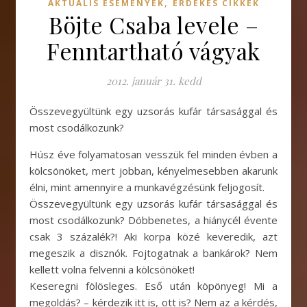
,
AKTUÁLIS ESEMÉNYEK
ÉRDEKES CIKKEK
Böjte Csaba levele –
Fenntartható vágyak
2012. január 31. kedd
Összevegyültünk egy uzsorás kufár társasággal és
most csodálkozunk?
Húsz éve folyamatosan vesszük fel minden évben a
kölcsönöket, mert jobban, kényelmesebben akarunk
élni, mint amennyire a munkavégzésünk feljogosít.
Összevegyültünk egy uzsorás kufár társasággal és
most csodálkozunk? Döbbenetes, a hiánycél évente
csak 3 százalék?! Aki korpa közé keveredik, azt
megeszik a disznók. Fojtogatnak a bankárok? Nem
kellett volna felvenni a kölcsönöket!
Keseregni fölösleges. Eső után köpönyeg! Mi a
megoldás? – kérdezik itt is, ott is? Nem az a kérdés,