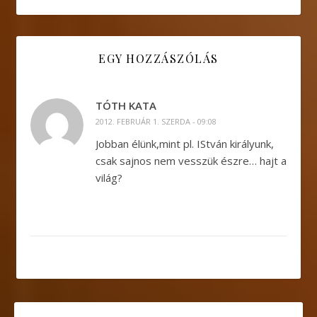
EGY HOZZÁSZÓLÁS
TÓTH KATA
2012. FEBRUÁR 1. SZERDA - 09:08
Jobban élünk,mint pl. IStván királyunk,
csak sajnos nem vesszük észre… hajt a
világ?