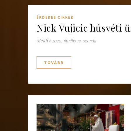
ÉRDEKES CIKKEK
Nick Vujicic húsvéti 
Meldi
/
2020. április 15. szerda
TOVÁBB