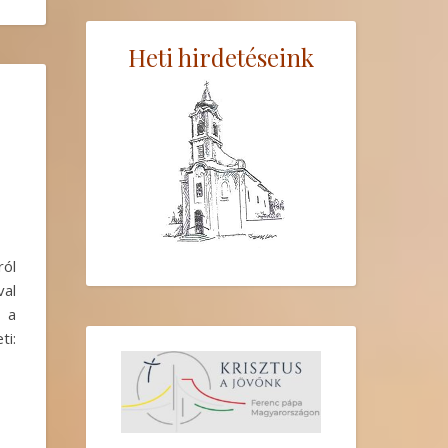
Heti hirdetéseink
ról
val
 a
ti: