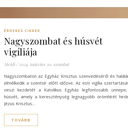
ÉRDEKES CIKKEK
Nagyszombat és húsvét
vigíliája
Meldi
/
2024. március 30. szombat
Nagyszombaton az Egyház Krisztus szenvedéséről és halálá
elmélkedik a szentsír előtt időzve. Az esti vigília szertartásá
veszi kezdetét a Katolikus Egyház legfontosabb ünnepe,
húsvét, amely a kereszténység legnagyobb örömhírét hirde
Jézus Krisztus…
TOVÁBB