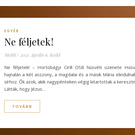
EGYÉB
Ne féljetek!
Meldi
/
2021. április 6. kedd
Ne féljetek! – Hortobágyi Cirill OSB húsvéti üzenete Hús
hajnalán a két asszony, a magdalai és a másik Mária elindulna
sírhoz. Ők azok, akik nagypénteken végig kitartottak a keresztn
Látták, hogy Jézus…
TOVÁBB