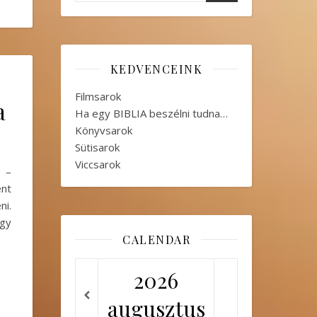
KEDVENCEINK
Filmsarok
a
Ha egy BIBLIA beszélni tudna…
Könyvsarok
Sütisarok
Viccsarok
 –
nt
i.
ogy
CALENDAR
2026
augusztus