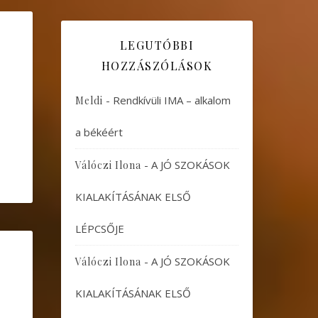
LEGUTÓBBI
HOZZÁSZÓLÁSOK
-
Rendkívüli IMA – alkalom
Meldi
a békéért
-
A JÓ SZOKÁSOK
Válóczi Ilona
KIALAKÍTÁSÁNAK ELSŐ
LÉPCSŐJE
-
A JÓ SZOKÁSOK
Válóczi Ilona
KIALAKÍTÁSÁNAK ELSŐ