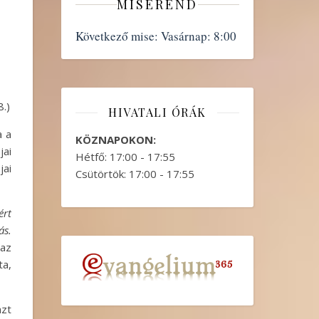
MISEREND
Következő mise:
Vasárnap: 8:00
.)
HIVATALI ÓRÁK
a a
KÖZNAPOKON:
jai
Hétfő: 17:00 - 17:55
jai
Csütörtök: 17:00 - 17:55
ért
ás.
 az
ta,
azt