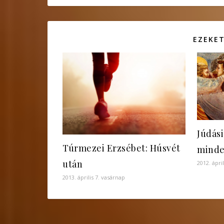
EZEKET
Júdás
Túrmezei Erzsébet: Húsvét
minde
után
2012. ápri
2013. április 7. vasárnap