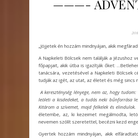
———- ADVENT
201
„Jöjjetek én hozzám mindnyájan, akik megfáradt
A Napkeleti Bölcsek nem találják a Jézushoz 
főpapjait, akik útba is igazítják őket: …Betl
tanácsára, vezetésével a Napkeleti Bölcsek cé
tudják az igét, az utat, az életet és még sincs
A kereszténység lényege, nem az, hogy tudom: 
leöleti a kisdedeket, a tudás neki bűnforrása le
Kitárom a szívemet, majd felkelek és elindulok.
életembe, az, ki kezeimet megálmodta, letör
nevemen szólít szeretettel, becézni kezd engem
Gyertek hozzám mindnyájan, akik elfáradta