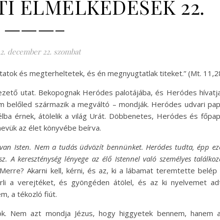
I ELMÉLKEDÉSEK 22.
———–
2. december 22. szombat
atok és megterheltetek, és én megnyugtatlak titeket.” (Mt. 11,28
vezető utat. Bekopognak Heródes palotájába, és Heródes hívatj
ehem belőled származik a megváltó – mondják. Heródes udvari pap
lba érnek, átölelik a világ Urát. Döbbenetes, Heródes és főpap
 nevük az élet könyvébe beírva.
van Isten. Nem a tudás üdvözít bennünket. Heródes tudta, épp ez
sz. A kereszténység lényege az élő Istennel való személyes találkoz
Merre? Akarni kell, kérni, és az, ki a lábamat teremtette belép
li a verejtéket, és gyöngéden átölel, és az ki nyelvemet ad
, a tékozló fiút.
tok. Nem azt mondja Jézus, hogy higgyetek bennem, hanem 