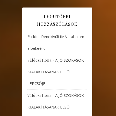
LEGUTÓBBI
HOZZÁSZÓLÁSOK
-
Rendkívüli IMA – alkalom
Meldi
a békéért
-
A JÓ SZOKÁSOK
Válóczi Ilona
KIALAKÍTÁSÁNAK ELSŐ
LÉPCSŐJE
-
A JÓ SZOKÁSOK
Válóczi Ilona
KIALAKÍTÁSÁNAK ELSŐ