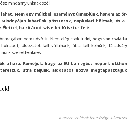
ész mindannyiunknak szól.
lehet. Nem egy múltbeli eseményt ünneplünk, hanem az ör
. Mindnyájan lehetünk pásztorok, napkeleti bölcsek, és a
Élettel, ha kitárod szívedet Krisztus felé.
 önmagában nem üdvözít. Nem elég csak tudni, hogy van családu
holnapot, áldozatot kell vállalnunk, útra kell kelnünk, fáradság
innünk szeretteinknek.
ték a haza. Reméljük, hogy az EU-ban egész népünk otthon
átérezzük, útra keljünk, áldozatot hozva megtapasztaljuk
nek!
———- ADVENTI ELMÉLKEDÉSEK 22.
a hozzászólások lehetősége kikapcso