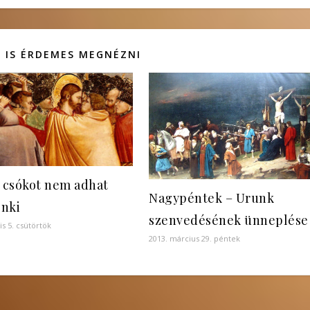
 IS ÉRDEMES MEGNÉZNI
i csókot nem adhat
Nagypéntek – Urunk
nki
szenvedésének ünneplése
lis 5. csütörtök
2013. március 29. péntek