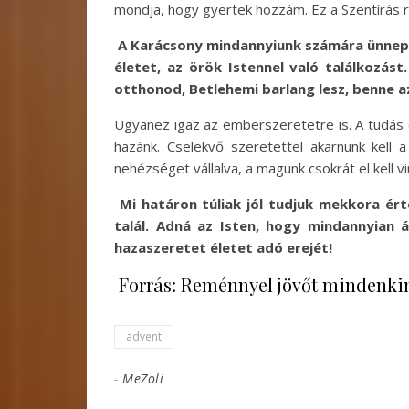
mondja, hogy gyertek hozzám. Ez a Szentírás r
A Karácsony mindannyiunk számára ünnep 
életet, az örök Istennel való találkozást
otthonod, Betlehemi barlang lesz, benne az 
Ugyanez igaz az emberszeretetre is. A tudás
hazánk. Cselekvő szeretettel akarnunk kell a 
nehézséget vállalva, a magunk csokrát el kell v
Mi határon túliak jól tudjuk mekkora ér
talál. Adná az Isten, hogy mindannyian 
hazaszeretet életet adó erejét!
Forrás: Reménnyel jövőt mindenki
advent
-
MeZoli