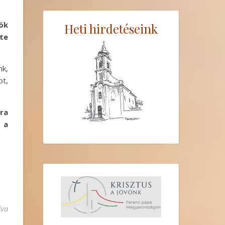
ök
Heti hirdetéseink
 te
nk,
ot,
ra
 a
———– bejegyzéshez
lva