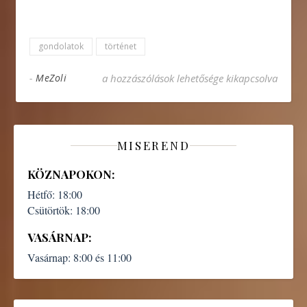
gondolatok
történet
Családi mozidélután IV. – Joni bejegyzéshez
-
MeZoli
a hozzászólások lehetősége kikapcsolva
MISEREND
KÖZNAPOKON:
Hétfő:
18:00
Csütörtök:
18:00
VASÁRNAP:
Vasárnap:
8:00 és 11:00