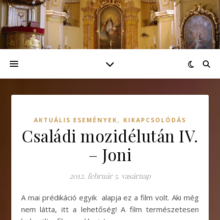
,
AKTUÁLIS ESEMÉNYEK
KIKAPCSOLÓDÁS
Családi mozidélután IV.
– Joni
2012. február 5. vasárnap
A mai prédikáció egyik alapja ez a film volt. Aki még
nem látta, itt a lehetőség! A film természetesen