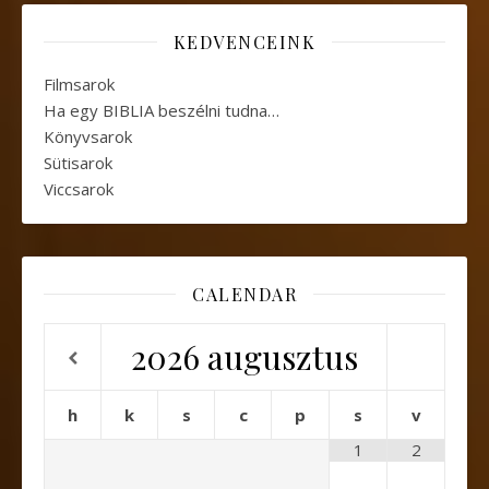
KEDVENCEINK
Filmsarok
Ha egy BIBLIA beszélni tudna…
Könyvsarok
Sütisarok
Viccsarok
CALENDAR
2026
augusztus
h
k
s
c
p
s
v
1
2