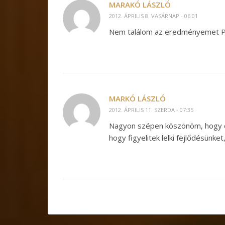
MARAKÓ LÁSZLÓ
2012. ÁPRILIS 8. VASÁRNAP - 06:01
Nem találom az eredményemet Pu
MARKÓ LÁSZLÓ
2012. ÁPRILIS 11. SZERDA - 07:35
Nagyon szépen köszönöm, hogy do
hogy figyelitek lelki fejlődésün