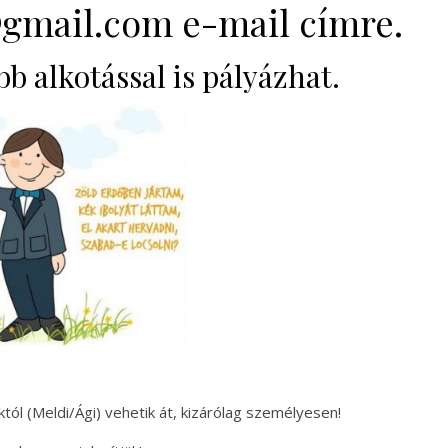
gmail.com e-mail címre.
b alkotással is pályázhat.
któl (Meldi/Ági) vehetik át, kizárólag személyesen!