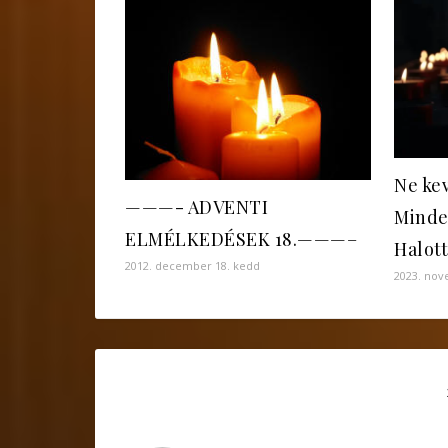
Ne ke
———- ADVENTI
Minde
ELMÉLKEDÉSEK 18.———–
Halott
2012. december 18. kedd
2023. nov