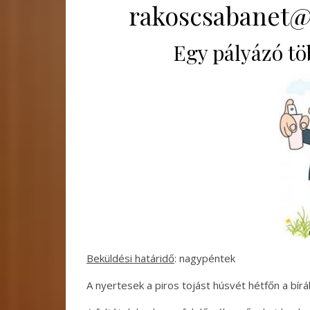
rakoscsabanet@
Egy pályázó töb
Beküldési határidő
: nagypéntek
A nyertesek a piros tojást húsvét hétfőn a bírá