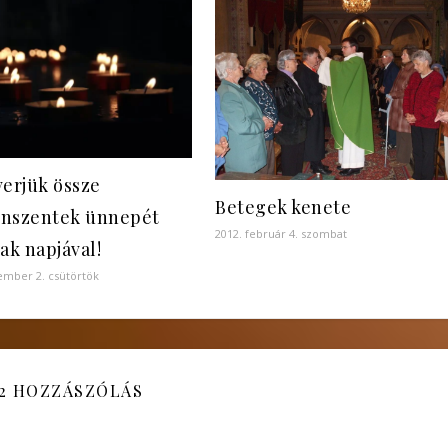
verjük össze
Betegek kenete
nszentek ünnepét
2012. február 4. szombat
ak napjával!
ember 2. csütörtök
2 HOZZÁSZÓLÁS