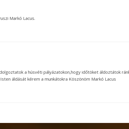
szi Markó Lacus.
lgoztatok a húsvéti pályázatokon,hogy időtöket áldoztátok rán
ket,Isten áldását kérem a munkátokra Köszönöm Markó Lacus