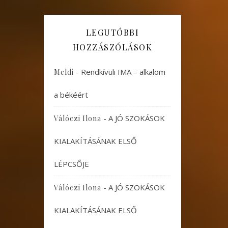
LEGUTÓBBI
HOZZÁSZÓLÁSOK
-
Rendkívüli IMA – alkalom
Meldi
a békéért
-
A JÓ SZOKÁSOK
Válóczi Ilona
KIALAKÍTÁSÁNAK ELSŐ
LÉPCSŐJE
-
A JÓ SZOKÁSOK
Válóczi Ilona
KIALAKÍTÁSÁNAK ELSŐ