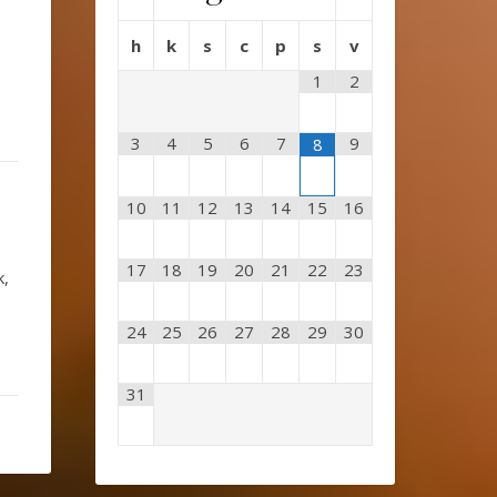
h
k
s
c
p
s
v
1
2
3
4
5
6
7
9
8
10
11
12
13
14
15
16
17
18
19
20
21
22
23
k,
24
25
26
27
28
29
30
31