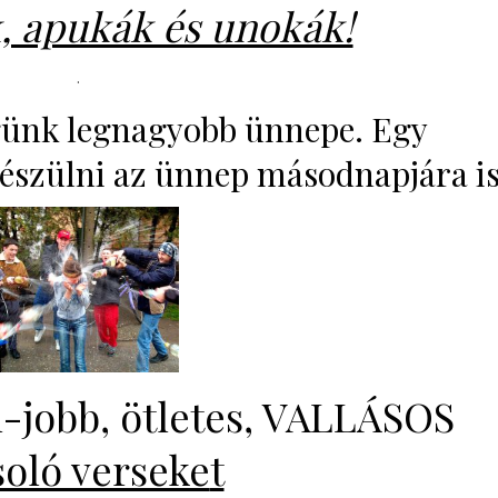
 apukák és unokák!
.
günk legnagyobb ünnepe. Egy
készülni az ünnep másodnapjára is
l-jobb, ötletes, VALLÁSOS
soló verseke
t