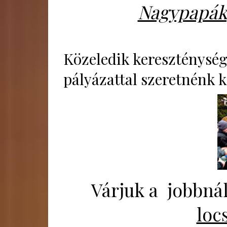
Nagypapák,
Közeledik kereszténysé
pályázattal szeretnénk 
Várjuk a jobbná
loc