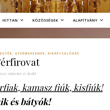
HITTAN
KÖZÖSSÉGEK
ALAPÍTVÁNY
,
,
EGYÉB
GYERMEKEKNEK
KIKAPCSOLÓDÁS
érfirovat
2012. március 27. kedd
rfiak, kamasz fiúk, kisfiúk!
ik és bátyók!