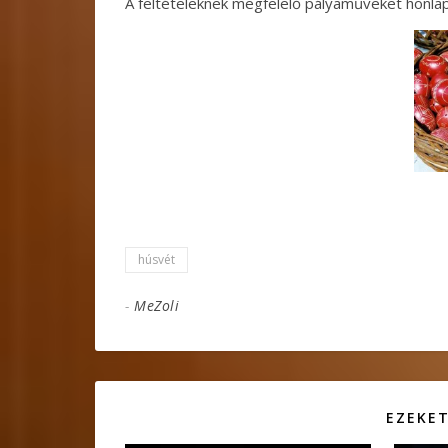
A feltételeknek megfelelő pályaműveket honlap
húsvét
-
MeZoli
EZEKET