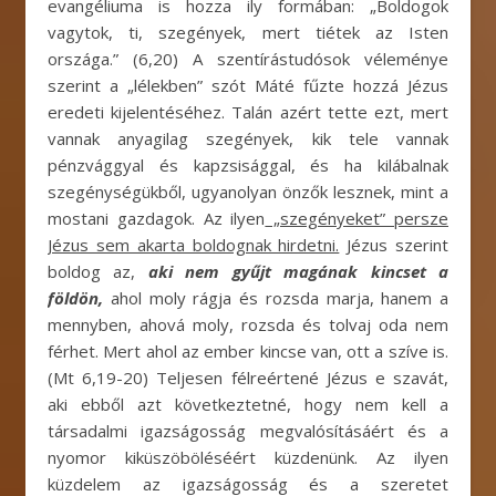
evangéliuma is hozza ily formában: „Boldogok
vagytok, ti, szegények, mert tiétek az Isten
országa.” (6,20) A szentírástudósok véleménye
szerint a „lélekben” szót Máté fűzte hozzá Jézus
eredeti kijelentéséhez. Talán azért tette ezt, mert
vannak anyagilag szegények, kik tele vannak
pénzvággyal és kapzsisággal, és ha kilábalnak
szegénységükből, ugyanolyan önzők lesznek, mint a
mostani gazdagok. Az ilyen
„szegényeket” persze
Jézus sem akarta boldognak hirdetni.
Jézus szerint
boldog az,
aki nem gyűjt magának kincset a
földön,
ahol moly rágja és rozsda marja, hanem a
mennyben, ahová moly, rozsda és tolvaj oda nem
férhet. Mert ahol az ember kincse van, ott a szíve is.
(Mt 6,19-20) Teljesen félreértené Jézus e szavát,
aki ebből azt következtetné, hogy nem kell a
társadalmi igazságosság megvalósításáért és a
nyomor kiküszöböléséért küzdenünk. Az ilyen
küzdelem az igazságosság és a szeretet