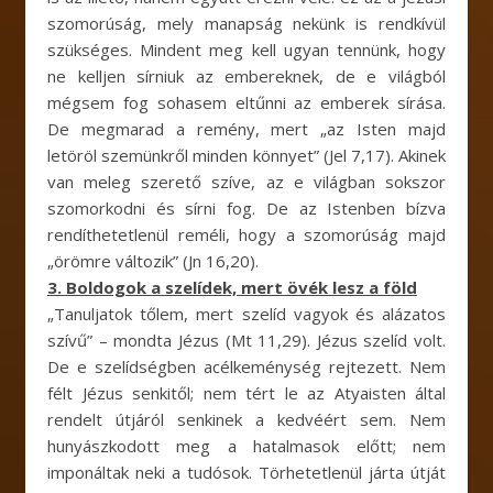
szomorúság, mely manapság nekünk is rendkívül
szükséges. Mindent meg kell ugyan tennünk, hogy
ne kelljen sírniuk az embereknek, de e világból
mégsem fog sohasem eltűnni az emberek sírása.
De megmarad a remény, mert „az Isten majd
letöröl szemünkről minden könnyet” (Jel 7,17). Akinek
van meleg szerető szíve, az e világban sokszor
szomorkodni és sírni fog. De az Istenben bízva
rendíthetetlenül reméli, hogy a szomorúság majd
„örömre változik” (Jn 16,20).
3. Boldogok a szelídek, mert övék lesz a föld
„Tanuljatok tőlem, mert szelíd vagyok és alázatos
szívű” – mondta Jézus (Mt 11,29). Jézus szelíd volt.
De e szelídségben acélkeménység rejtezett. Nem
félt Jézus senkitől; nem tért le az Atyaisten által
rendelt útjáról senkinek a kedvéért sem. Nem
hunyászkodott meg a hatalmasok előtt; nem
imponáltak neki a tudósok. Törhetetlenül járta útját