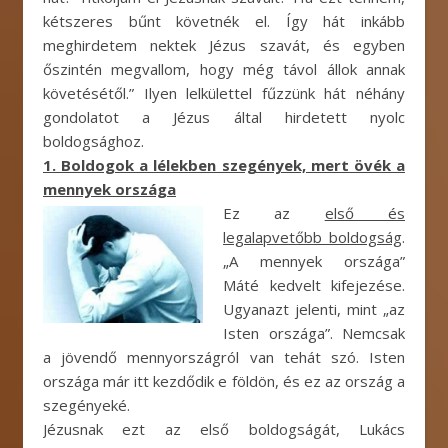
kétszeres bűnt követnék el. Így hát inkább
meghirdetem nektek Jézus szavát, és egyben
őszintén megvallom, hogy még távol állok annak
követésétől.” Ilyen lelkülettel fűzzünk hát néhány
gondolatot a Jézus által hirdetett nyolc
boldogsághoz.
1. Boldogok a lélekben szegények, mert övék a
mennyek országa
Ez az
első és
legalapvetőbb boldogság
.
„A mennyek országa”
Máté kedvelt kifejezése.
Ugyanazt jelenti, mint „az
Isten országa”. Nemcsak
a jövendő mennyországról van tehát szó. Isten
országa már itt kezdődik e földön, és ez az ország a
szegényeké.
Jézusnak ezt az első boldogságát, Lukács