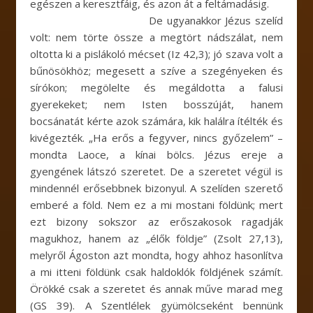
egészen a keresztfáig, és azon át a feltámadásig.
De ugyanakkor Jézus szelíd
volt: nem törte össze a megtört nádszálat, nem
oltotta ki a pislákoló mécset (Iz 42,3); jó szava volt a
bűnösökhöz; megesett a szíve a szegényeken és
sírókon; megölelte és megáldotta a falusi
gyerekeket; nem Isten bosszúját, hanem
bocsánatát kérte azok számára, kik halálra ítélték és
kivégezték. „Ha erős a fegyver, nincs győzelem” –
mondta Laoce, a kínai bölcs. Jézus ereje a
gyengének látszó szeretet. De a szeretet végül is
mindennél erősebbnek bizonyul. A szelíden szerető
emberé a föld. Nem ez a mi mostani földünk; mert
ezt bizony sokszor az erőszakosok ragadják
magukhoz, hanem az „élők földje” (Zsolt 27,13),
melyről Ágoston azt mondta, hogy ahhoz hasonlítva
a mi itteni földünk csak haldoklók földjének számít.
Örökké csak a szeretet és annak műve marad meg
(GS 39). A Szentlélek gyümölcseként bennünk