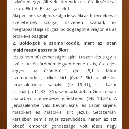
szívében egyesült vele, örvendezett, és dicsérte az
alkotó Eletet. Ez az igazi élet.
Aki pénznek szolgál, szolga lesz. Aki az Istennek és a
szeretetnek szolgál, szívében szabad, és
megtapasztalja az igazi boldogságot e világon és az
örökkévalóságban.
2. Boldogok a szomorkodók, mert az Isten
majd megvigasztalja őket
Jézus nem búskomorságot ajánl. Hiszen Jézus így is
szólt: „Az én örömöm legyen bennetek is, és teljes
legyen az örömötök!” (Jn 15,11.) Mikor
szomorkodott, mikor sírt Jézus? Sírt a hitetlen
jeruzsálemieket sajnálva (Lk 19,41), sírt Lázár
sírjánál (Jn 11,33- 35), szomorkodott a Getszemáni
majorban szenvedése előestéjén (Mk 14,34). A
Jeruzsálembe való bevonulásnál és Lázár sírjánál
másokért és másokkal sírt Jézus. Getszemáni
kertjében sem a saját szenvedése, hanem az azt
okozó emberek gonoszsága volt Jézus nagy