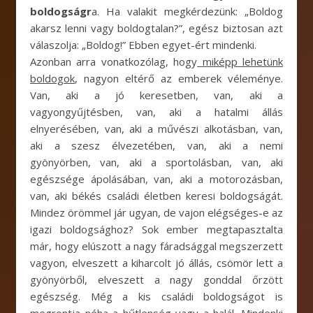
boldogságr
a. Ha valakit megkérdezünk: „Boldog
akarsz lenni vagy boldogtalan?”, egész biztosan azt
válaszolja: „Boldog!” Ebben egyet-ért mindenki.
Azonban arra vonatkozólag, hogy
miképp lehetünk
boldogok
, nagyon eltérő az emberek véleménye.
Van, aki a jó keresetben, van, aki a
vagyongyűjtésben, van, aki a hatalmi állás
elnyerésében, van, aki a művészi alkotásban, van,
aki a szesz élvezetében, van, aki a nemi
gyönyörben, van, aki a sportolásban, van, aki
egészsége ápolásában, van, aki a motorozásban,
van, aki békés családi életben keresi boldogságát.
Mindez örömmel jár ugyan, de vajon elégséges-e az
igazi boldogsághoz? Sok ember megtapasztalta
már, hogy elúszott a nagy fáradsággal megszerzett
vagyon, elveszett a kiharcolt jó állás, csömör lett a
gyönyörből, elveszett a nagy gonddal őrzött
egészség. Még a kis családi boldogságot is