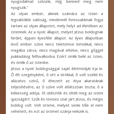
nyugodalmat szívünk, míg benned meg nem
nyugszik.”
Az olyan ember, akinek számára az Isten a
legvalódibb valóság, mindennél fontosabbnak fogja
tartani az olyan állapotot, mely helyt ad életében az
Istennek. Az a nyolc állapot, melyet Jézus boldognak
hirdet, éppen ilyesféle állapot. Az ilyen állapotban
levő ember szíve nincs teletömve lomokkal, nincs
magába zárva, nincs magával eltelve, nincs gőggel
pukkadásig felfuvalkodva. Ezért ömlik belé az Isten,
és ömlik ő az Istenbe.
Jézus a nyolc boldogsággal saját életmódját írja le.
Ő élt szegényként, ő sírt a sírókkal, ő volt szelíd és
alázatos szívű, ő éhezett az Atya akaratának
teljesítésére, az ő szíve volt átlátszóan tiszta, ő a
békesség adója, őt üldözték és ölték meg az isteni
igazságért. Szűk és tövises utat járt Jézus, és mégis
boldog volt. Volt öröme, melyet senki tőle el nem
vehetett, és ezt az örömet szánja nekünk is.