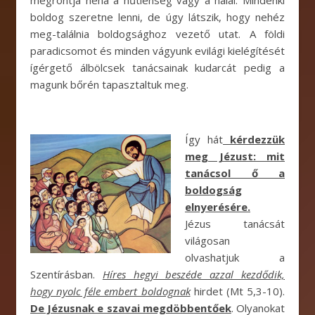
megrontja néha a hűtlenség vagy a halál. Mindenki
boldog szeretne lenni, de úgy látszik, hogy nehéz
meg-találnia boldogsághoz vezető utat. A földi
paradicsomot és minden vágyunk evilági kielégítését
ígérgető álbölcsek tanácsainak kudarcát pedig a
magunk bőrén tapasztaltuk meg.
Így
hát
kérdezzük
meg Jézust: mit
tanácsol ő a
boldogság
elnyerésére.
Jézus tanácsát
világosan
olvashatjuk a
Szentírásban.
Híres hegyi beszéde azzal kezdődik,
hogy nyolc féle embert boldognak
hirdet (Mt 5,3-10).
De Jézusnak e szavai megdöbbentőek
. Olyanokat