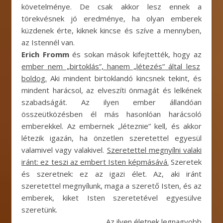
követelménye. De csak akkor lesz ennek a
törekvésnek jó eredménye, ha olyan emberek
küzdenek érte, kiknek kincse és szíve a mennyben,
az Istennél van.
Erich Fromm
és sokan mások kifejtették, hogy az
ember nem „birtoklás”, hanem „létezés” által lesz
boldog.
Aki mindent birtoklandó kincsnek tekint, és
mindent harácsol, az elveszíti önmagát és lelkének
szabadságát. Az ilyen ember állandóan
összeütközésben él más hasonlóan harácsoló
emberekkel. Az embernek „léteznie” kell, és akkor
létezik igazán, ha önzetlen szeretettel egyesül
valamivel vagy valakivel.
Szeretettel megnyílni valaki
iránt: ez teszi az embert Isten képmásává.
Szeretek
és szeretnek: ez az igazi élet. Az, aki iránt
szeretettel megnyílunk, maga a szerető Isten, és az
emberek, kiket Isten szeretetével egyesülve
szeretünk.
Az ilyen él
etnek legnagyobb