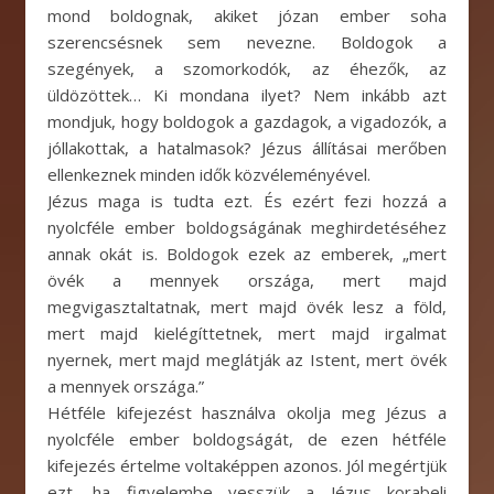
mond boldognak, akiket józan ember soha
szerencsésnek sem nevezne. Boldogok a
szegények, a szomorkodók, az éhezők, az
üldözöttek… Ki mondana ilyet? Nem inkább azt
mondjuk, hogy boldogok a gazdagok, a vigadozók, a
jóllakottak, a hatalmasok? Jézus állításai merőben
ellenkeznek minden idők közvéleményével.
Jézus maga is tudta ezt. És ezért fezi hozzá a
nyolcféle ember boldogságának meghirdetéséhez
annak okát is. Boldogok ezek az emberek, „mert
övék a mennyek országa, mert majd
megvigasztaltatnak, mert majd övék lesz a föld,
mert majd kielégíttetnek, mert majd irgalmat
nyernek, mert majd meglátják az Istent, mert övék
a mennyek országa.”
Hétféle kifejezést használva okolja meg Jézus a
nyolcféle ember boldogságát, de ezen hétféle
kifejezés értelme voltaképpen azonos. Jól megértjük
ezt, ha figyelembe vesszük a Jézus korabeli