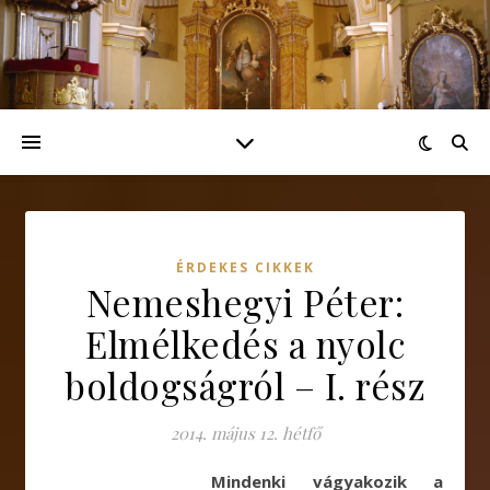
ÉRDEKES CIKKEK
Nemeshegyi Péter:
Elmélkedés a nyolc
boldogságról – I. rész
2014. május 12. hétfő
M
indenki vágyakozik a