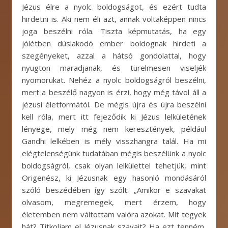
Jézus élre a nyolc boldogságot, és ezért tudta
hirdetni is. Aki nem éli azt, annak voltaképpen nincs
joga beszélni róla. Tiszta képmutatás, ha egy
jólétben dúslakodó ember boldognak hirdeti a
szegényeket, azzal a hátsó gondolattal, hogy
nyugton maradjanak, és türelmesen viseljék
nyomorukat. Nehéz a nyolc boldogságról beszélni,
mert a beszélő nagyon is érzi, hogy még távol áll a
jézusi életformától. De mégis újra és újra beszélni
kell róla, mert itt fejeződik ki Jézus lelkületének
lényege, mely még nem keresztények, például
Gandhi lelkében is mély visszhangra talál. Ha mi
elégtelenségünk tudatában mégis beszélünk a nyolc
boldogságról, csak olyan lelkülettel tehetjük, mint
Origenész, ki Jézusnak egy hasonló mondásáról
szóló beszédében így szólt: „Amikor e szavakat
olvasom, megremegek, mert érzem, hogy
életemben nem váltottam valóra azokat. Mit tegyek
hát? Titkoljam el Jézusnak szavait? Ha ezt tenném,