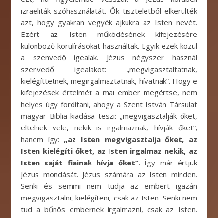
izraeliták szóhasználatát. Ők tiszteletből elkerülték
azt, hogy gyakran vegyék ajkukra az Isten nevét.
Ezért az Isten működésének kifejezésére
különböző körülírásokat használtak. Egyik ezek közül
a szenvedő igealak. Jézus négyszer használ
szenvedő igealakot: „megvigasztaltatnak,
kielégíttetnek, megirgalmaztatnak, hívatnak”. Hogy e
kifejezések értelmét a mai ember megértse, nem
helyes úgy fordítani, ahogy a Szent István Társulat
magyar Biblia-kiadása teszi: „megvigasztalják őket,
eltelnek vele, nekik is irgalmaznak, hívják őket”;
hanem így:
„az Isten megvigasztalja őket, az
Isten kielégíti őket, az Isten irgalmaz nekik, az
Isten saját fiainak hívja őket”
. Így már értjük
Jézus mondását.
Jézus számára az Isten minden
.
Senki és semmi nem tudja az embert igazán
megvigasztalni, kielégíteni, csak az Isten. Senki nem
tud a bűnös embernek irgalmazni, csak az Isten.