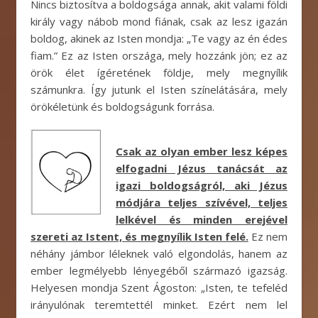
Nincs biztosítva a boldogsága annak, akit valami földi
király vagy nábob mond fiának, csak az lesz igazán
boldog, akinek az Isten mondja: „Te vagy az én édes
fiam.” Ez az Isten országa, mely hozzánk jön; ez az
örök élet ígéretének földje, mely megnyílik
számunkra. Így jutunk el Isten színelátására, mely
örökéletünk és boldogságunk forrása.
Csak az olyan ember lesz képes
elfogadni Jézus tanácsát az
igazi boldogságról, aki Jézus
módjára teljes szívével, teljes
lelkével és minden erejével
szereti az Istent, és megnyílik Isten felé.
Ez nem
néhány jámbor léleknek való elgondolás, hanem az
ember legmélyebb lényegéből származó igazság.
Helyesen mondja Szent Ágoston: „Isten, te tefeléd
irányulónak teremtettél minket. Ezért nem lel