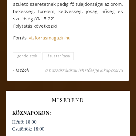
születő szeretetnek pedig fő tulajdonságai az öröm,
békesség, türelem, kedvesség, jóság, hűség és
szelídség (Gal 5,22).
Folytatás következik!
Forrás:
vizforrasmagazin.hu
gondolatok
Jézus tanítása
Nemeshegyi Péter: Elmélkedés a nyolc boldogsá
-
MeZoli
a hozzászólások lehetősége kikapcsolva
MISEREND
KÖZNAPOKON:
Hétfő:
18:00
Csütörtök:
18:00