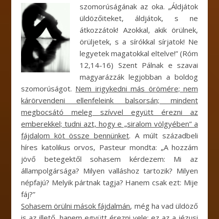
szomorúságának az oka.
„Áldjátok
üldözőiteket, áldjátok, s ne
átkozzátok! Azokkal, akik örülnek,
örüljetek, s a sírókkal sírjatok! Ne
legyetek magatokkal eltelve!” (Róm
12,14-16) Szent Pálnak e szavai
magyarázzák legjobban a boldog
szomorúságot.
Nem irigykedni más örömére; nem
kárörvendeni ellenfeleink balsorsán; mindent
megbocsátó meleg szívvel együtt érezni az
emberekkel; tudni azt, hogy e „siralom völgyében” a
fájdalom köt össze bennünket
. A múlt századbeli
híres katolikus orvos, Pasteur mondta: „A hozzám
jövő betegektől sohasem kérdezem: Mi az
állampolgársága? Milyen valláshoz tartozik? Milyen
népfajú? Melyik pártnak tagja? Hanem csak ezt: Mije
fáj?”
Sohasem örülni mások fájdalmán
, még ha vad üldöző
is az illető, hanem együtt érezni vele: ez az a jézusi