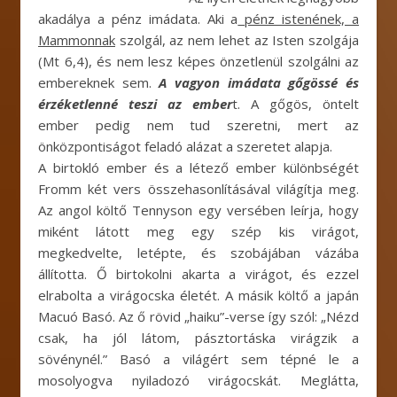
akadálya a pénz imádata. Aki a
pénz istenének, a
Mammonnak
szolgál, az nem lehet az Isten szolgája
(Mt 6,4), és nem lesz képes önzetlenül szolgálni az
embereknek sem.
A vagyon imádata gőgössé és
érzéketlenné teszi az ember
t. A gőgös, öntelt
ember pedig nem tud szeretni, mert az
önközpontiságot feladó alázat a szeretet alapja.
A birtokló ember és a létező ember különbségét
Fromm két vers összehasonlításával világítja meg.
Az angol költő Tennyson egy versében leírja, hogy
miként látott meg egy szép kis virágot,
megkedvelte, letépte, és szobájában vázába
állította. Ő birtokolni akarta a virágot, és ezzel
elrabolta a virágocska életét. A másik költő a japán
Macuó Basó. Az ő rövid „haiku”-verse így szól: „Nézd
csak, ha jól látom, pásztortáska virágzik a
sövénynél.” Basó a világért sem tépné le a
mosolyogva nyiladozó virágocskát. Meglátta,