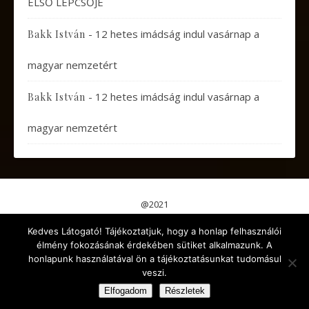
ELSŐ LÉPCSŐJE
-
12 hetes imádság indul vasárnap a
Bakk István
magyar nemzetért
-
12 hetes imádság indul vasárnap a
Bakk István
magyar nemzetért
@2021
Pápai Gondolatok
Koncertek, Előadások
Kedves Látogató! Tájékoztatjuk, hogy a honlap felhasználói
Aktuális események
Érdekes cikkek
Gyermekeknek
élmény fokozásának érdekében sütiket alkalmazunk. A
Kikapcsolódás
Egyéb
honlapunk használatával ön a tájékoztatásunkat tudomásul
veszi.
Ashe a sablont készítette:
WP Royal
.
Elfogadom
Részletek