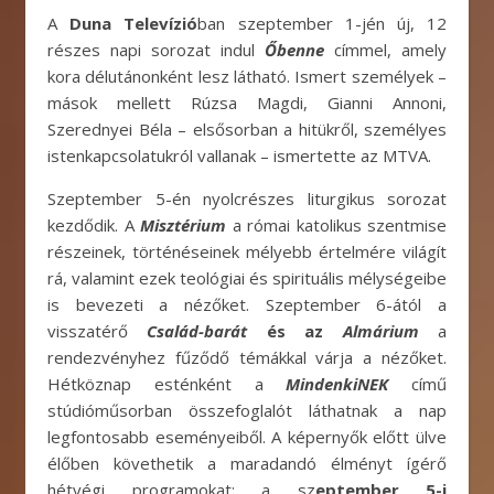
A
Duna Televízió
ban szeptember 1-jén új, 12
részes napi sorozat indul
Őbenne
címmel, amely
kora délutánonként lesz látható. Ismert személyek –
mások mellett Rúzsa Magdi, Gianni Annoni,
Szerednyei Béla – elsősorban a hitükről, személyes
istenkapcsolatukról vallanak – ismertette az MTVA.
Szeptember 5-én nyolcrészes liturgikus sorozat
kezdődik. A
Misztérium
a római katolikus szentmise
részeinek, történéseinek mélyebb értelmére világít
rá, valamint ezek teológiai és spirituális mélységeibe
is bevezeti a nézőket. Szeptember 6-ától a
visszatérő
Család-barát
és az
Almárium
a
rendezvényhez fűződő témákkal várja a nézőket.
Hétköznap esténként a
MindenkiNEK
című
stúdióműsorban összefoglalót láthatnak a nap
legfontosabb eseményeiből. A képernyők előtt ülve
élőben követhetik a maradandó élményt ígérő
hétvégi programokat: a sz
eptember 5-i