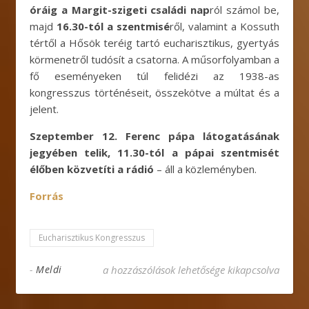
óráig a Margit-szigeti családi nap
ról számol be,
majd
16.30-tól a szentmisé
ről, valamint a Kossuth
tértől a Hősök teréig tartó eucharisztikus, gyertyás
körmenetről tudósít a csatorna. A műsorfolyamban a
fő eseményeken túl felidézi az 1938-as
kongresszus történéseit, összekötve a múltat és a
jelent.
Szeptember 12. Ferenc pápa látogatásának
jegyében telik, 11.30-tól a pápai szentmisét
élőben közvetíti a rádió
– áll a közleményben.
Forrás
Eucharisztikus Kongresszus
Nemzetközi Eucharisztikus Kongresszus a kö
-
Meldi
a hozzászólások lehetősége kikapcsolva