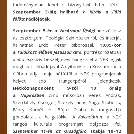
tudományosan lehet-e bizonyítani Isten létét.
Szeptember 3-áig hallható a
Király a Föld
fölött
rádiójáték
.
Szeptember 5-én a
Vasárnapi Újság
ban szó lesz
az esztergomi Teológiai Szimpóziumról, és interjút
hallhatnak Erdő Péter bíborossal.
10.05-kor
a
Találkozz élőben Jézussal!
című portrésorozatban
újabb exkluzív beszélgetés hangzik el a NEK egyik
meghívott előadójával. A nyitómisét a Kossuth rádió
élőben adja, majd hétfőtől a NEK programjainak
helyet adó Hungexpóról jelentkezik.
Hétköznaponként 9-től 10 óráig
a
Napközben
című műsorban Veres András,
Szerdahelyi Csongor, Székely János, Sajgó Szabolcs,
Fábry Kornél és Böjte Csaba is megosztja
gondolatait a hallgatókkal. A
Kalendárium
a NEK
rangos kulturális programjait dolgozza fel.
Szeptember 11-én az Országjáró
stábja 10–12