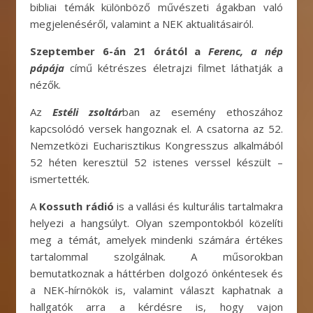
bibliai témák különböző művészeti ágakban való
megjelenéséről, valamint a NEK aktualitásairól.
Szeptember 6-án 21 órától a
Ferenc, a nép
pápája
című kétrészes életrajzi filmet láthatják a
nézők.
Az
Estéli zsoltár
ban az esemény ethoszához
kapcsolódó versek hangoznak el. A csatorna az 52.
Nemzetközi Eucharisztikus Kongresszus alkalmából
52 héten keresztül 52 istenes verssel készült –
ismertették.
A
Kossuth rádió
is a vallási és kulturális tartalmakra
helyezi a hangsúlyt. Olyan szempontokból közelíti
meg a témát, amelyek mindenki számára értékes
tartalommal szolgálnak. A műsorokban
bemutatkoznak a háttérben dolgozó önkéntesek és
a NEK-hírnökök is, valamint választ kaphatnak a
hallgatók arra a kérdésre is, hogy vajon