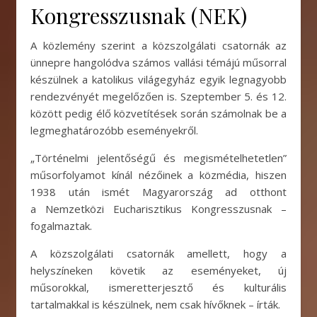
Kongresszusnak (NEK)
A közlemény szerint a közszolgálati csatornák az
ünnepre hangolódva számos vallási témájú műsorral
készülnek a katolikus világegyház egyik legnagyobb
rendezvényét megelőzően is. Szeptember 5. és 12.
között pedig élő közvetítések során számolnak be a
legmeghatározóbb eseményekről.
„Történelmi jelentőségű és megismételhetetlen”
műsorfolyamot kínál nézőinek a közmédia, hiszen
1938 után ismét Magyarország ad otthont
a Nemzetközi Eucharisztikus Kongresszusnak –
fogalmaztak.
A közszolgálati csatornák amellett, hogy a
helyszíneken követik az eseményeket, új
műsorokkal, ismeretterjesztő és kulturális
tartalmakkal is készülnek, nem csak hívőknek – írták.