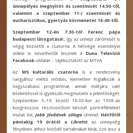
ünnepélyes megnyitót és szentmisét 14.50-től,
valamint a szeptember 11-i szentmisét és
eucharisztikus, gyertyás körmenetet 16.40-től.
Szeptember 12-én 7.30-tól Ferenc pápa
budapesti látogatásá
t, így az ünnepi zárómisét is
végig közvetíti a csatorna. A hétvége eseményei
online is követhetők lesznek a
Duna Televízió
Facebook
-oldalán – tájékoztatott az MTVA.
Az
M5 kulturális csatorna
is a rendezvény
rangjához méltó módon, kiemelten foglalkozik a
nagyszabású programmal, annak múltjára való
kitekintéssel is igyekszik megmutatni a jelentőségét.
Szeptember 5–10. között 16.30-kor az 1938-as
kongresszus résztvevőivel készült portréfilmeket
mutat be,
Jobb jövődnek záloga
címmel.
Hétfőtől
péntekig 19 órától a
Librettó
az ünnepség
fényében ahhoz kötődő tartalmakat kínál, szó lesz a