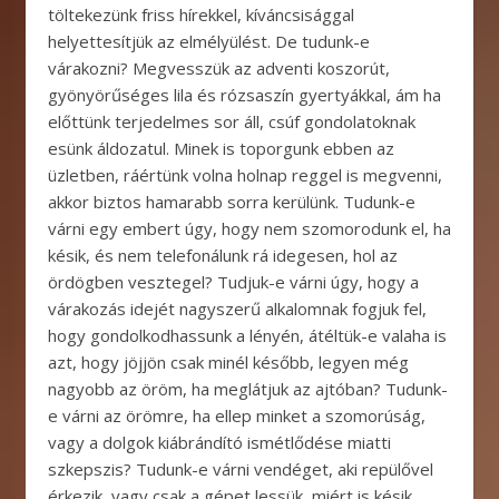
töltekezünk friss hírekkel, kíváncsisággal
helyettesítjük az elmélyülést. De tudunk-e
várakozni? Megvesszük az adventi koszorút,
gyönyörűséges lila és rózsaszín gyertyákkal, ám ha
előttünk terjedelmes sor áll, csúf gondolatoknak
esünk áldozatul. Minek is toporgunk ebben az
üzletben, ráértünk volna holnap reggel is megvenni,
akkor biztos hamarabb sorra kerülünk. Tudunk-e
várni egy embert úgy, hogy nem szomorodunk el, ha
késik, és nem telefonálunk rá idegesen, hol az
ördögben vesztegel? Tudjuk-e várni úgy, hogy a
várakozás idejét nagyszerű alkalomnak fogjuk fel,
hogy gondolkodhassunk a lényén, átéltük-e valaha is
azt, hogy jöjjön csak minél később, legyen még
nagyobb az öröm, ha meglátjuk az ajtóban? Tudunk-
e várni az örömre, ha ellep minket a szomorúság,
vagy a dolgok kiábrándító ismétlődése miatti
szkepszis? Tudunk-e várni vendéget, aki repülővel
érkezik, vagy csak a gépet lessük, miért is késik,