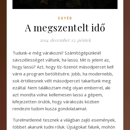
EGYÉB
A megszentelt idő
2014. december 12. péntek
Tudunk-e még várakozni? Számítógépünknél
sávszélességet váltunk, ha lassú. Mit is jelent az,
hogy lassú? Azt, hogy tíz-tizenöt másodpercet kell
várni a program betöltésére. Jobb, ha modernebb,
sok értékesnek vélt másodpercet takarítunk meg
ezáltal. Nem találkoztam még olyan emberrel, aki
azt mondta volna: kellemesen lassú a gépem,
kifejezetten örülök, hogy várakozás közben
rendezni tudom kusza gondolataimat.
Türelmetlenné tesznek a világban zajló események,
többet akarunk tudni róluk. Újságokat falunk, mohón