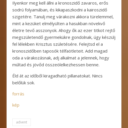
Ilyenkor meg kell állni a kronoszidő zavaros, erős
sodrú folyamában, és kikapaszkodni a kairoszidő
szigetére. Tanulj meg várakozni akkora türelemmel,
mint a kezüket elmélyülten a hasukban növekvő
életre tevő asszonyok. Ahogy ők az ezer titkot rejtő
megszületendő gyermekükre gondolnak, úgy készülj
fel lélekben Krisztus születésére. Felejtsd el a
kronoszidőben taposók télfaötleteit. Add magad
oda a várakozásnak, adj alkalmat a jelennek, hogy
múltad és jövőd összeölelkezhessen benne.
Éld át az időből kiragadható pillanatokat. Nincs
belőlük sok.
forrás
kép
advent