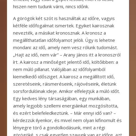
hiszen nem tudunk várni, nincs időnk.
A görögök két szót is használtak az időre, vagyis
kétféle időfogalmat ismertek. Egyiket kairosznak
nevezték, a másikat kronosznak. A kronosz a
megállíthatatlan időfolyamot jelöli. Úgy is lehetne
mondani: az idő, amely nem vesz rólunk tudomást.
„Hajt az idő, nem vár” – Arany János itt a kronoszról
írt. A kairosz a minőséget jelentő idő, költőibben: a
nem múló pillanat. Valójában az időfolyamból
kiemelkedő idősziget. A kairosz a megállított idő,
szeretéseink, ráismeréseink, rájövéseink, életünk
sorsfordulóinak ideje. Amikor elfelejtjük a múló időt.
Egy kedves lény társaságában, egy munkában,
amely legjobb szellemi energiáinkat mozgósította,
és ezért belefeledkeztünk. – Már ennyi idő van? –
kérdezzük ilyenkor, és mivel nem olyan kifinomult és
lényegre törő a gondolkodásunk, mint a régi
görögöké, s csak egyetlen szavunk van az időre, azt