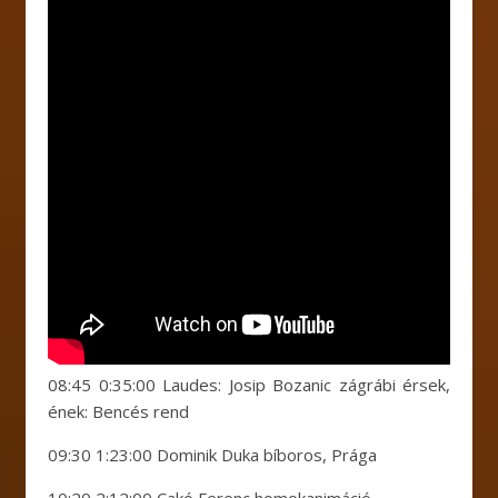
08:45 0:35:00 Laudes: Josip Bozanic zágrábi érsek,
ének: Bencés rend
09:30 1:23:00 Dominik Duka bíboros, Prága
10:20 2:12:00 Cakó Ferenc homokanimáció