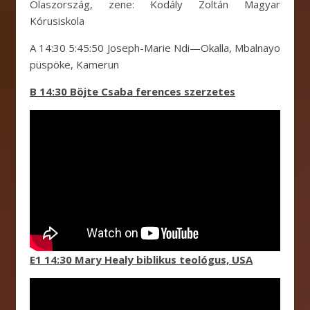
Olaszország, zene: Kodály Zoltán Magyar
Kórusiskola
A 14:30 5:45:50 Joseph-Marie Ndi—Okalla, Mbalnayo
püspöke, Kamerun
B 14:30 Böjte Csaba ferences szerzetes
E1 14:30 Mary Healy biblikus teológus, USA