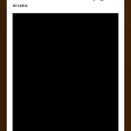
érseke