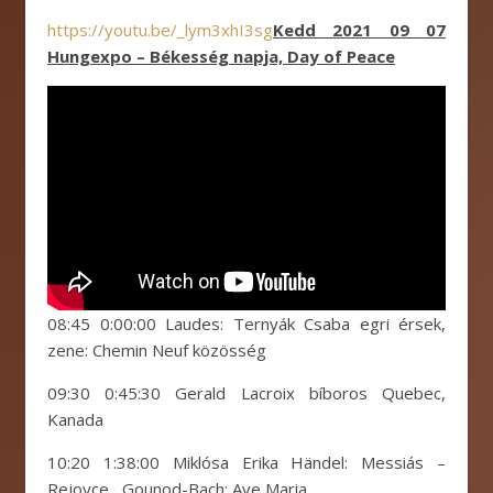
https://youtu.be/_lym3xhI3sg
Kedd 2021 09 07
Hungexpo – Békesség napja, Day of Peace
08:45 0:00:00 Laudes: Ternyák Csaba egri érsek,
zene: Chemin Neuf közösség
09:30 0:45:30 Gerald Lacroix bíboros Quebec,
Kanada
10:20 1:38:00 Miklósa Erika Händel: Messiás –
Rejoyce , Gounod-Bach: Ave Maria