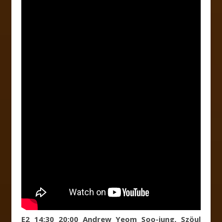
E2 14:30 20:00 Andrew Yeom Soo-jung, Szöul