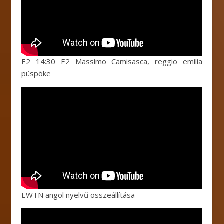
E2 14:30 E2 Massimo Camisasca, reggio emilia
püspöke
EWTN angol nyelvű összeállítása