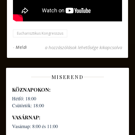
Eucharisztikus Kongresszus
Linkgyűjtemény az Eucharisztikus Kongresszu
-
Meldi
a hozzászólások lehetősége kikapcsolva
MISEREND
KÖZNAPOKON:
Hétfő:
18:00
Csütörtök:
18:00
VASÁRNAP:
Vasárnap:
8:00 és 11:00