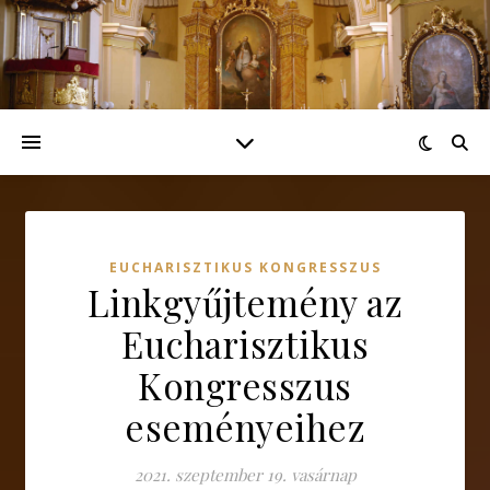
EUCHARISZTIKUS KONGRESSZUS
Linkgyűjtemény az
Eucharisztikus
Kongresszus
eseményeihez
2021. szeptember 19. vasárnap