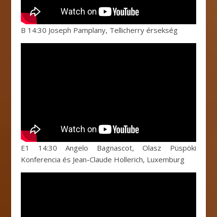
B 14:30 Joseph Pamplany, Tellicherry érsekség
E1 14:30 Angelo Bagnascot, Olasz Püspöki
Konferencia és Jean-Claude Hollerich, Luxemburg