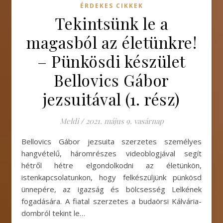
ÉRDEKES CIKKEK
Tekintsünk le a
magasból az életünkre!
– Pünkösdi készület
Bellovics Gábor
jezsuitával (1. rész)
Meldi
/
2021. május 9. vasárnap
Bellovics Gábor jezsuita szerzetes személyes
hangvételű, háromrészes videoblogjával segít
hétről hétre elgondolkodni az életünkön,
istenkapcsolatunkon, hogy felkészüljünk pünkösd
ünnepére, az igazság és bölcsesség Lelkének
fogadására. A fiatal szerzetes a budaörsi Kálvária-
dombról tekint le…