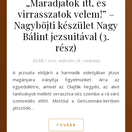
„Maradjatok itt, és
virrasszatok velem!” –
Nagyböjti készület Nagy
Bálint jezsuitával (3.
rész)
Meldi
/
2021. március 28. vasárnap
A jezsuita elöljáró a harmadik videójában Jézus
magányára irányítja figyelmünket. Arra az
egyedüllétre, amivel az Olajfák hegyén, az alvó
tanítványok mellett virrasztva néz szembe a rá váró
szenvedés előtt. Mottóul a Getszemáni-kertben
játszódó…
TOVÁBB