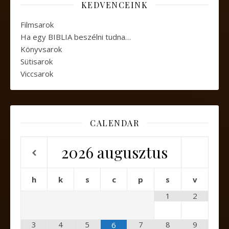
KEDVENCEINK
Filmsarok
Ha egy BIBLIA beszélni tudna…
Könyvsarok
Sütisarok
Viccsarok
CALENDAR
2026
augusztus
h
k
s
c
p
s
v
1
2
3
4
5
7
8
9
6