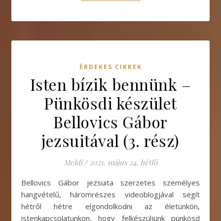
ÉRDEKES CIKKEK
Isten bízik bennünk –
Pünkösdi készület
Bellovics Gábor
jezsuitával (3. rész)
Meldi
/
2021. május 24. hétfő
Bellovics Gábor jezsuita szerzetes személyes
hangvételű, háromrészes videoblogjával segít
hétről hétre elgondolkodni az életünkön,
istenkapcsolatunkon, hogy felkészüljünk pünkösd