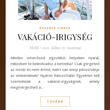
ÉRDEKES CIKKEK
VAKÁCIÓ-IRIGYSÉG
Meldi
/
2021. július 25. vasárnap
Minden ismerősöd egzotikus helyeken nyaral,
miközben te beleolvadsz a betonba? Csak görgeted
az Instát és nem érted, miért van ennyi pénze/ideje
az embereknek? Nyáron fokozottabb figyelmet kell
szentelnünk a vakáció-irigységnek, amely
megmérgezheti a…
TOVÁBB