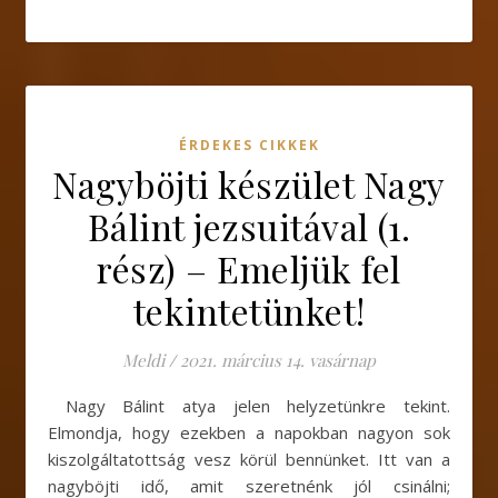
ÉRDEKES CIKKEK
Nagyböjti készület Nagy
Bálint jezsuitával (1.
rész) – Emeljük fel
tekintetünket!
Meldi
/
2021. március 14. vasárnap
Nagy Bálint atya jelen helyzetünkre tekint.
Elmondja, hogy ezekben a napokban nagyon sok
kiszolgáltatottság vesz körül bennünket. Itt van a
nagyböjti idő, amit szeretnénk jól csinálni;