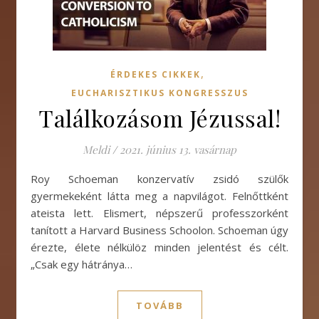
,
ÉRDEKES CIKKEK
EUCHARISZTIKUS KONGRESSZUS
Találkozásom Jézussal!
Meldi
/
2021. június 13. vasárnap
Roy Schoeman konzervatív zsidó szülők
gyermekeként látta meg a napvilágot. Felnőttként
ateista lett. Elismert, népszerű professzorként
tanított a Harvard Business Schoolon. Schoeman úgy
érezte, élete nélkülöz minden jelentést és célt.
„Csak egy hátránya…
TOVÁBB