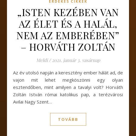
ÉRDEKES CIKKEK
„ISTEN KEZÉBEN VAN
AZ ÉLET ÉS A HALÁL,
NEM AZ EMBERÉBEN”
– HORVÁTH ZOLTÁN
Meldi
/
2021. január 3. vasárnap
Az év utolsó napján a keresztény ember hálát ad, de
vajon mit lehet megköszönni egy olyan
esztendőben, mint amilyen a tavalyi volt? Horváth
Zoltán István római katolikus pap, a terézvárosi
Avilai Nagy Szent…
TOVÁBB